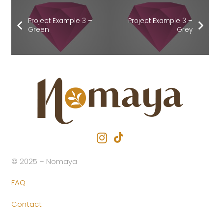
Project Example 3 –
Project Example 3 –
Green
Grey
© 2025 – Nomaya
FAQ
Contact