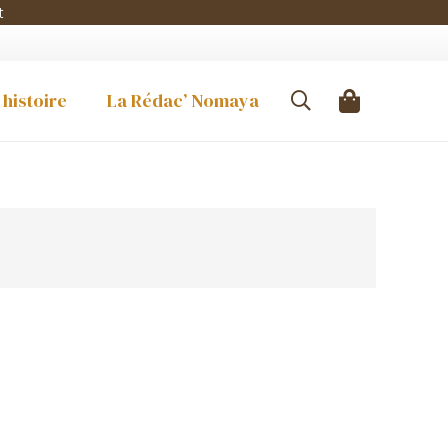
t
 histoire
La Rédac’ Nomaya