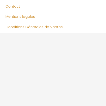
Contact
Mentions légales
Conditions Générales de Ventes
Inscrivez-vous pour recevoir notre actualité et
nos promotions !
Ne ratez rien de notre actualité, profitez
d’avantages exclusifs et accédez à nos contenus
en avant-premières