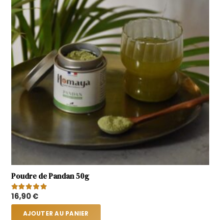
Poudre de Pandan 50g
Note
5.00
sur 5
16,90
€
AJOUTER AU PANIER