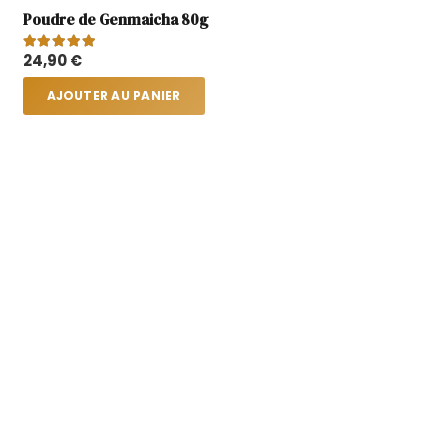
Poudre de Genmaicha 80g
Note
5.00
sur 5
24,90
€
AJOUTER AU PANIER