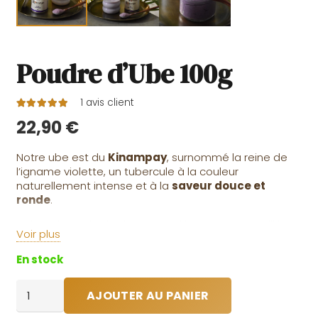
Poudre d’Ube 100g
1
avis client
Note
5.00
sur 5
22,90
€
Notre ube est du
Kinampay
, surnommé la reine de
l’igname violette, un tubercule à la couleur
naturellement intense et à la
saveur douce et
ronde
.
En bouche, il révèle des notes délicatement vanillées
Voir plus
qui
se déploient pleinement lorsqu’il est bien
préparé
, offrant une expérience gourmande et
En stock
réconfortante.
quantité
Réduit en poudre fine après cuisson, notre ube se
AJOUTER AU PANIER
de
dissout facilement et
préserve toute sa richesse
Poudre